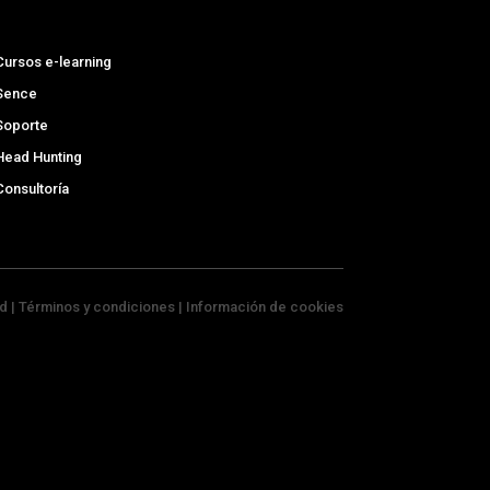
Cursos e-learning
Sence
Soporte
Head Hunting
Consultoría
ad | Términos y condiciones | Información de cookies