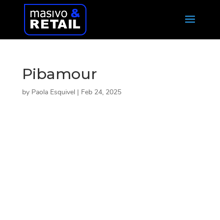
Pibamour
by
Paola Esquivel
|
Feb 24, 2025